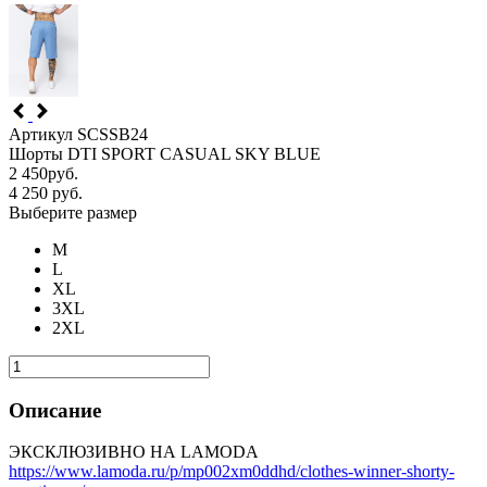
Артикул SCSSB24
Шорты DTI SPORT CASUAL SKY BLUE
2 450
руб.
4 250
руб.
Выберите размер
M
L
XL
3XL
2XL
Описание
ЭКСКЛЮЗИВНО НА LAMODA
https://www.lamoda.ru/p/mp002xm0ddhd/clothes-winner-shorty-