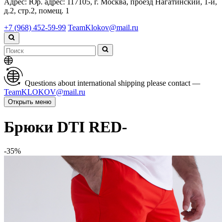
Адрес:
Юр. адрес: 117105, г. Москва, проезд Нагатинский, 1-й,
д.2, стр.2, помещ. 1
+7 (968) 452-59-99
TeamKlokov@mail.ru
Questions about international shipping please contact —
TeamKLOKOV@mail.ru
Открыть меню
Брюки DTI RED-
-35%